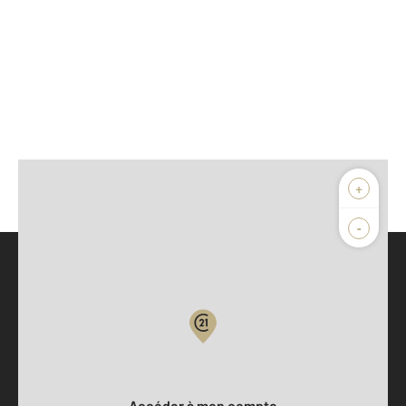
+
-
Parlons de vous, parlons biens
Votre compte :
Accéder à mon compte