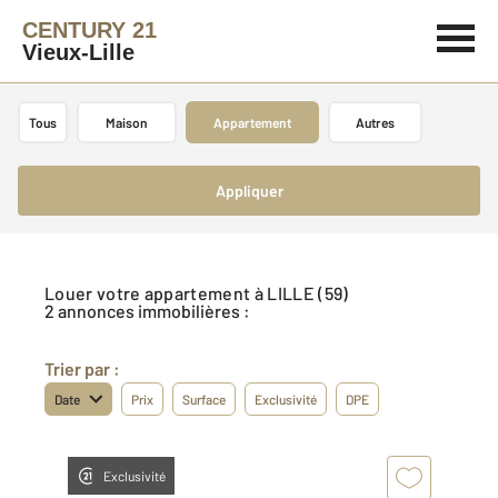
CENTURY 21
Vieux-Lille
Tous
Maison
Appartement
Autres
Appliquer
Louer votre appartement à LILLE (59)
2 annonces immobilières :
Trier par :
Date
Prix
Surface
Exclusivité
DPE
Exclusivité