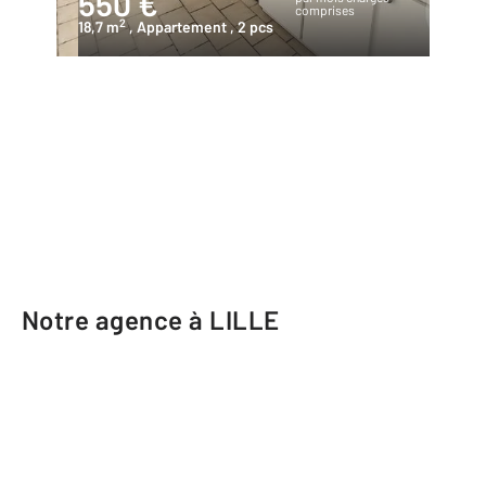
550 €
comprises
2
18,7 m
, Appartement
, 2 pcs
Notre agence à LILLE