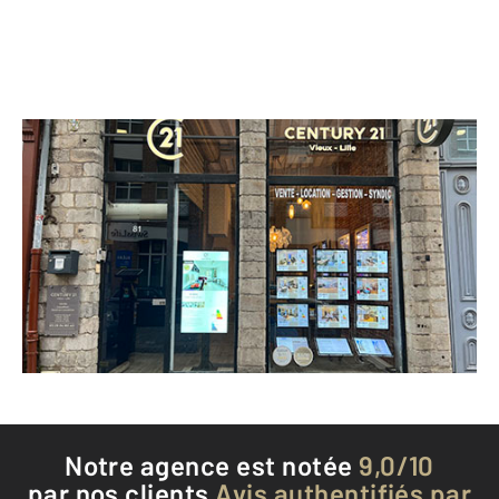
CENTURY 21 Vieux-Lille
1 rue du Palais de Justice
LILLE - 59800
Envoyer un message
Téléphoner à l'agence
Notre agence est notée
9,0/10
par nos clients
Avis authentifiés par