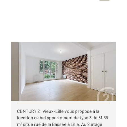
LILLE 59
2
61,85 m
, 3 pièces
Ref : 2548
Appartement F3 à louer
1 070 €
par mois charges comprises
Visiter le site dédié
CENTURY 21 Vieux-Lille vous propose à la
location ce bel appartement de type 3 de 61,85
m² situé rue de la Bassée à Lille. Au 2 étage