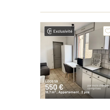
Exclusivité
LOOS 59
550 €
par mois charges
comprises
2
18,7 m
, Appartement
, 2 pcs