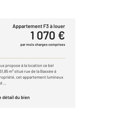
Appartement F3 à louer
1 070 €
par mois charges comprises
s propose à la location ce bel
1,85 m² situé rue de la Bassée à
opropriété, cet appartement lumineux
 ...
le détail du bien