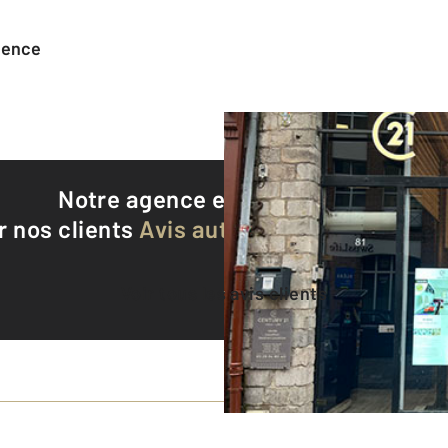
agence
Notre agence est notée
9,0/10
r nos clients
Avis authentifiés par Qualite
Voir tous les avis clients