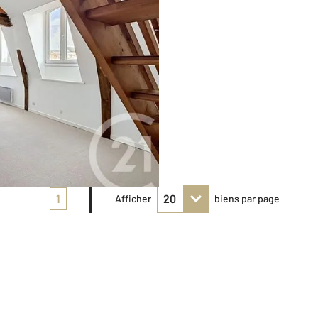
1
Afficher
biens par page