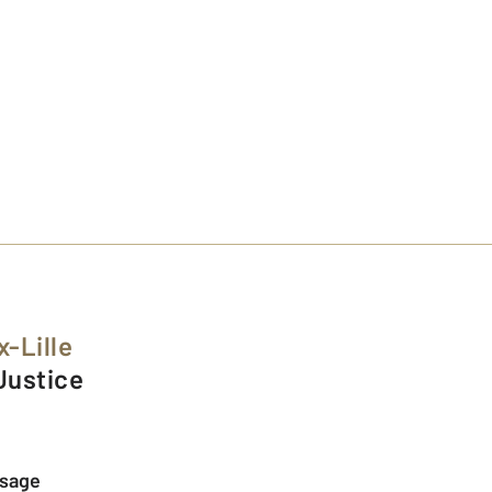
x-Lille
 Justice
ssage