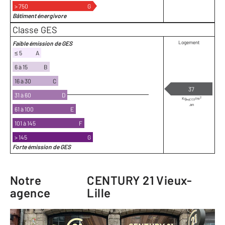
> 750
G
Bâtiment énergivore
Classe GES
Logement
Faible émission de GES
≤ 5
A
6 à 15
B
16 à 30
C
37
31 à 60
D
2
Kg
/m
eqCO2
.an
61 à 100
E
101 à 145
F
> 145
G
Forte émission de GES
Notre
CENTURY 21 Vieux-
agence
Lille