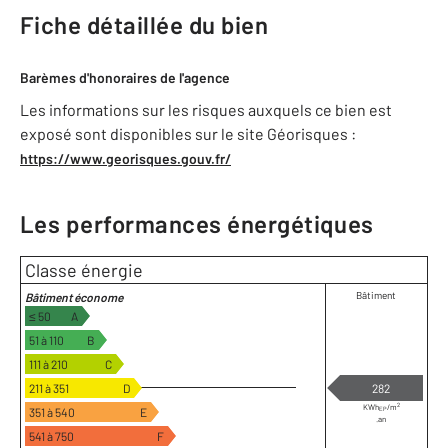
Fiche détaillée du bien
Barèmes d'honoraires de l'agence
Les informations sur les risques auxquels ce bien est
exposé sont disponibles sur le site Géorisques :
https://www.georisques.gouv.fr/
Les performances énergétiques
Classe énergie
Bâtiment
Bâtiment économe
≤ 50
A
51 à 110
B
111 à 210
C
211 à 351
D
282
2
KWh
/m
351 à 540
E
EP
.an
541 à 750
F