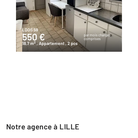
LOOS 59
550 €
par mois charges
comprises
2
18,7 m
, Appartement
, 2 pcs
Notre agence à LILLE