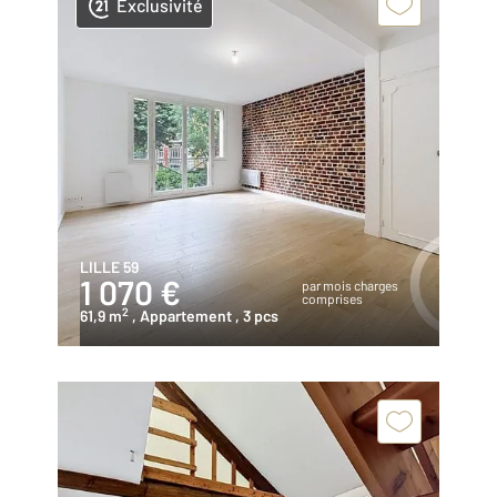
Exclusivité
LILLE 59
1 070 €
par mois charges
comprises
2
61,9 m
, Appartement
, 3 pcs