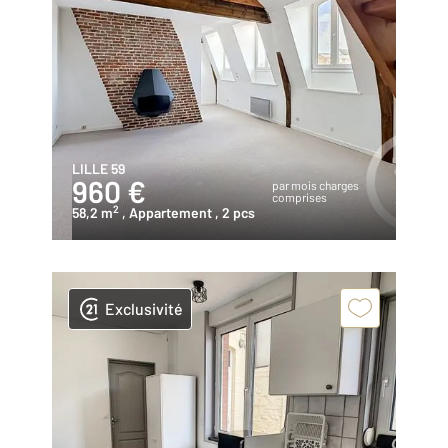
LILLE 59
960 €
par mois charges
comprises
2
58,2 m
, Appartement
, 2 pcs
Exclusivité